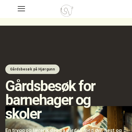
Gårdsbesøk på Hjørgunn
Gårdsbesøk for
barnehager og
skoler
En trygg og lærerik dag på gården med dyr, hest og