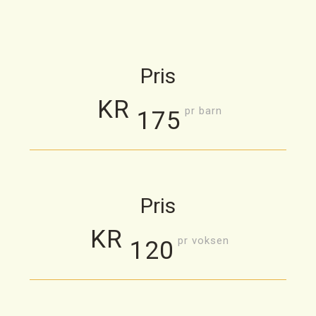
Pris
KR
pr barn
175
Pris
KR
pr voksen
120