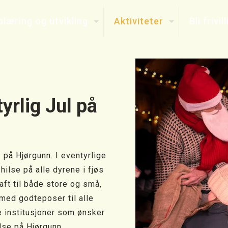
læring og utvikling
Aktiviteter
Bli frivill
yrlig Jul på
 på Hjørgunn. I eventyrlige
hilse på alle dyrene i fjøs
aft til både store og små,
med godteposer til alle
e institusjoner som ønsker
lse på Hjørgunn.