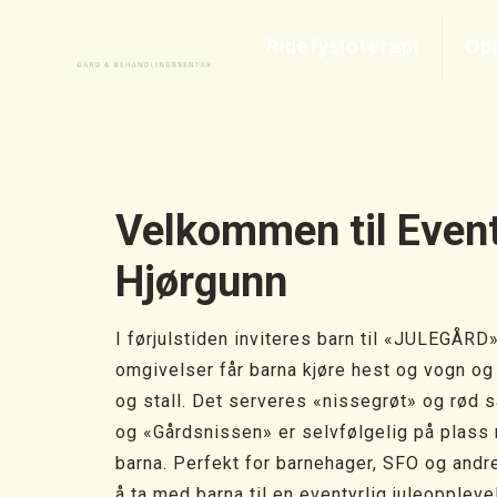
Ridefysioterapi
Opp
Velkommen til Event
Hjørgunn
I førjulstiden inviteres barn til «JULEGÅRD»
omgivelser får barna kjøre hest og vogn og 
og stall. Det serveres «nissegrøt» og rød s
og «Gårdsnissen» er selvfølgelig på plass 
barna. Perfekt for barnehager, SFO og andr
å ta med barna til en eventyrlig juleoppleve