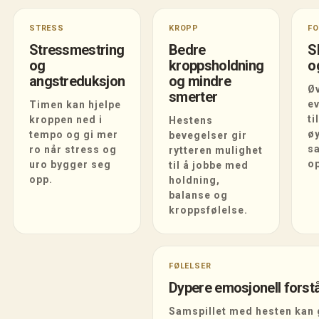
STRESS
KROPP
F
Stressmestring
Bedre
S
og
kroppsholdning
o
angstreduksjon
og mindre
Ø
smerter
ev
Timen kan hjelpe
ti
kroppen ned i
Hestens
ø
tempo og gi mer
bevegelser gir
s
ro når stress og
rytteren mulighet
o
uro bygger seg
til å jobbe med
opp.
holdning,
balanse og
kroppsfølelse.
FØLELSER
Dypere emosjonell forst
Samspillet med hesten kan 